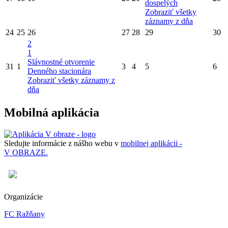
dospelých
Zobraziť všetky
záznamy z dňa
24
25
26
27
28
29
30
2
1
Slávnostné otvorenie
31
1
3
4
5
6
Denného stacionára
Zobraziť všetky záznamy z
dňa
Mobilná aplikácia
Sledujte informácie z nášho webu v
mobilnej aplikácii -
V OBRAZE.
Organizácie
FC Ražňany