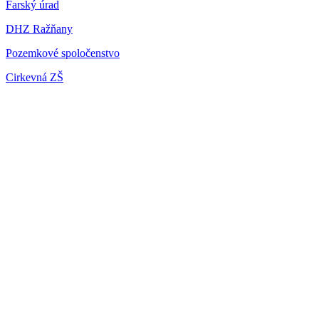
Farský úrad
DHZ Ražňany
Pozemkové spoločenstvo
Cirkevná ZŠ