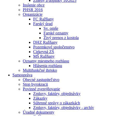
Zmeny a doplnky 10⁄2025
Insígnie obce
PHSR 2016
Organizácie
FC Ražňany
Farský úrad
Sv. omše
Farské oznamy
Živý prenos z kostola
DHZ Ražňany
Pozemkové spoločenstvo
Cirkevná ZŠ
MŠ Ražňany
Oznamy miestneho rozhlasu
Hlásenia rozhlasu
Multifunkčné ihrisko
Samospráva
Obecné zastupiteľstvo
Stop byrokracii
Povinné zverejňovanie
Zmluvy, faktúry, objednávky
Zákazky
Súhrnné správy o zákazkách
Zmluvy, faktúry, objednávky - archív
Úradné dokumenty