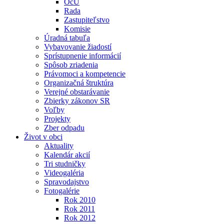
OcÚ
Rada
Zastupiteľstvo
Komisie
Úradná tabuľa
Vybavovanie žiadostí
Sprístupnenie informácií
Spôsob zriadenia
Právomoci a kompetencie
Organizačná štruktúra
Verejné obstarávanie
Zbierky zákonov SR
Voľby
Projekty
Zber odpadu
Život v obci
Aktuality
Kalendár akcií
Tri studničky
Videogaléria
Spravodajstvo
Fotogalérie
Rok 2010
Rok 2011
Rok 2012