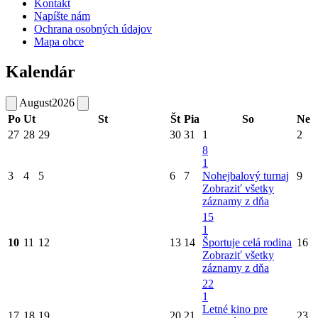
Kontakt
Napíšte nám
Ochrana osobných údajov
Mapa obce
Kalendár
August
2026
Po
Ut
St
Št
Pia
So
Ne
27
28
29
30
31
1
2
8
1
3
4
5
6
7
Nohejbalový turnaj
9
Zobraziť všetky
záznamy z dňa
15
1
10
11
12
13
14
Športuje celá rodina
16
Zobraziť všetky
záznamy z dňa
22
1
Letné kino pre
17
18
19
20
21
23