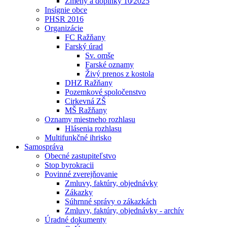
Zmeny a doplnky 10⁄2025
Insígnie obce
PHSR 2016
Organizácie
FC Ražňany
Farský úrad
Sv. omše
Farské oznamy
Živý prenos z kostola
DHZ Ražňany
Pozemkové spoločenstvo
Cirkevná ZŠ
MŠ Ražňany
Oznamy miestneho rozhlasu
Hlásenia rozhlasu
Multifunkčné ihrisko
Samospráva
Obecné zastupiteľstvo
Stop byrokracii
Povinné zverejňovanie
Zmluvy, faktúry, objednávky
Zákazky
Súhrnné správy o zákazkách
Zmluvy, faktúry, objednávky - archív
Úradné dokumenty