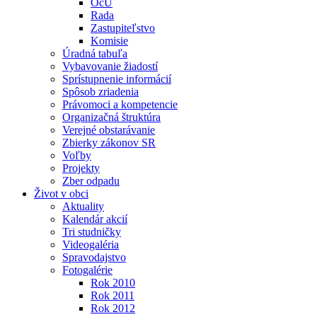
OcÚ
Rada
Zastupiteľstvo
Komisie
Úradná tabuľa
Vybavovanie žiadostí
Sprístupnenie informácií
Spôsob zriadenia
Právomoci a kompetencie
Organizačná štruktúra
Verejné obstarávanie
Zbierky zákonov SR
Voľby
Projekty
Zber odpadu
Život v obci
Aktuality
Kalendár akcií
Tri studničky
Videogaléria
Spravodajstvo
Fotogalérie
Rok 2010
Rok 2011
Rok 2012