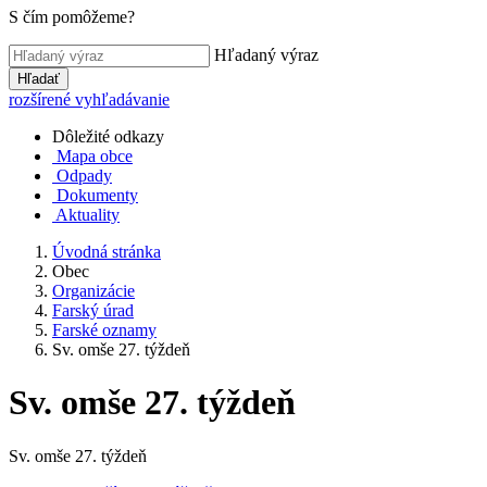
S čím pomôžeme?
Hľadaný výraz
Hľadať
rozšírené vyhľadávanie
Dôležité odkazy
Mapa obce
Odpady
Dokumenty
Aktuality
Úvodná stránka
Obec
Organizácie
Farský úrad
Farské oznamy
Sv. omše 27. týždeň
Sv. omše 27. týždeň
Sv. omše 27. týždeň