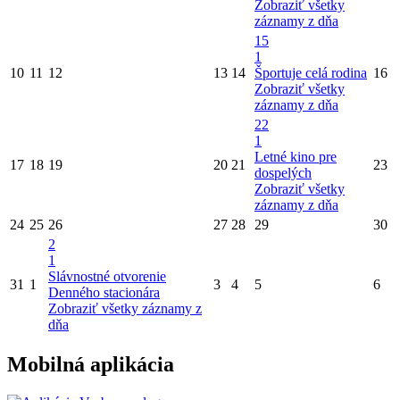
Zobraziť všetky
záznamy z dňa
15
1
10
11
12
13
14
Športuje celá rodina
16
Zobraziť všetky
záznamy z dňa
22
1
Letné kino pre
17
18
19
20
21
23
dospelých
Zobraziť všetky
záznamy z dňa
24
25
26
27
28
29
30
2
1
Slávnostné otvorenie
31
1
3
4
5
6
Denného stacionára
Zobraziť všetky záznamy z
dňa
Mobilná aplikácia