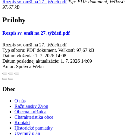
Rozpis sv. omší na 27. týždeň.pdf
Typ: PDF dokument, Veľkosť:
97.67 kB
Prílohy
Rozpis sv. omší na 27. týždeň.pdf
Rozpis sv. omší na 27. týždeň.pdf
Typ súboru: PDF dokument, Veľkosť: 97,67 kB
Dátum vloženia:
1. 7. 2026 14:08
Dátum poslednej aktualizácie:
1. 7. 2026 14:09
Autor:
Správca Webu
Obec
O nás
Ražniansky Zvon
Obecná knižnica
Charakteristika obce
Kontakt
Historické pamiatky
Územný plán