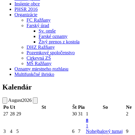
Insígnie obce
PHSR 2016
Organizácie
FC Ražňany
Farský úrad
Sv. omše
Farské oznamy
Živý prenos z kostola
DHZ Ražňany
Pozemkové spoločenstvo
Cirkevná ZŠ
MŠ Ražňany
Oznamy miestneho rozhlasu
Multifunkčné ihrisko
Kalendár
August
2026
Po
Ut
St
Št
Pia
So
Ne
27
28
29
30
31
1
2
8
1
3
4
5
6
7
Nohejbalový turnaj
9