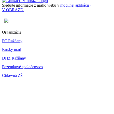
Sledujte informácie z nášho webu v
mobilnej aplikácii -
V OBRAZE.
Organizácie
FC Ražňany
Farský úrad
DHZ Ražňany
Pozemkové spoločenstvo
Cirkevná ZŠ