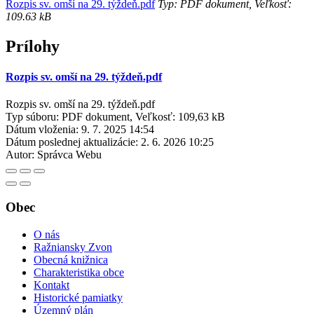
Rozpis sv. omší na 29. týždeň.pdf
Typ: PDF dokument, Veľkosť:
109.63 kB
Prílohy
Rozpis sv. omší na 29. týždeň.pdf
Rozpis sv. omší na 29. týždeň.pdf
Typ súboru: PDF dokument, Veľkosť: 109,63 kB
Dátum vloženia:
9. 7. 2025 14:54
Dátum poslednej aktualizácie:
2. 6. 2026 10:25
Autor:
Správca Webu
Obec
O nás
Ražniansky Zvon
Obecná knižnica
Charakteristika obce
Kontakt
Historické pamiatky
Územný plán