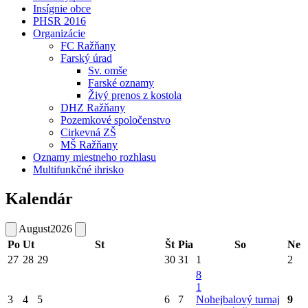
Insígnie obce
PHSR 2016
Organizácie
FC Ražňany
Farský úrad
Sv. omše
Farské oznamy
Živý prenos z kostola
DHZ Ražňany
Pozemkové spoločenstvo
Cirkevná ZŠ
MŠ Ražňany
Oznamy miestneho rozhlasu
Multifunkčné ihrisko
Kalendár
August
2026
Po
Ut
St
Št
Pia
So
Ne
27
28
29
30
31
1
2
8
1
3
4
5
6
7
Nohejbalový turnaj
9