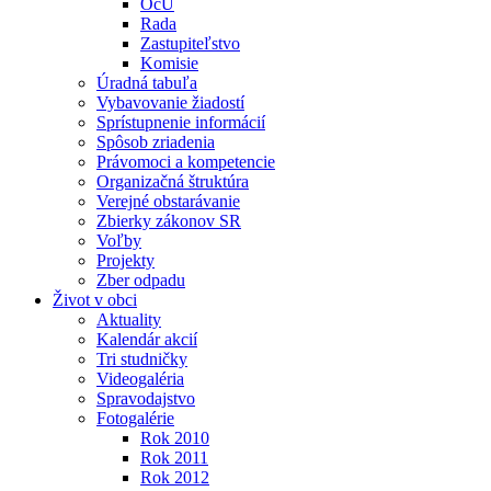
OcÚ
Rada
Zastupiteľstvo
Komisie
Úradná tabuľa
Vybavovanie žiadostí
Sprístupnenie informácií
Spôsob zriadenia
Právomoci a kompetencie
Organizačná štruktúra
Verejné obstarávanie
Zbierky zákonov SR
Voľby
Projekty
Zber odpadu
Život v obci
Aktuality
Kalendár akcií
Tri studničky
Videogaléria
Spravodajstvo
Fotogalérie
Rok 2010
Rok 2011
Rok 2012