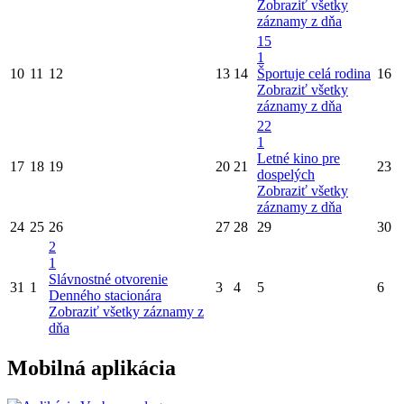
Zobraziť všetky
záznamy z dňa
15
1
10
11
12
13
14
Športuje celá rodina
16
Zobraziť všetky
záznamy z dňa
22
1
Letné kino pre
17
18
19
20
21
23
dospelých
Zobraziť všetky
záznamy z dňa
24
25
26
27
28
29
30
2
1
Slávnostné otvorenie
31
1
3
4
5
6
Denného stacionára
Zobraziť všetky záznamy z
dňa
Mobilná aplikácia