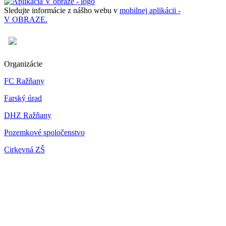
Sledujte informácie z nášho webu v
mobilnej aplikácii -
V OBRAZE.
Organizácie
FC Ražňany
Farský úrad
DHZ Ražňany
Pozemkové spoločenstvo
Cirkevná ZŠ