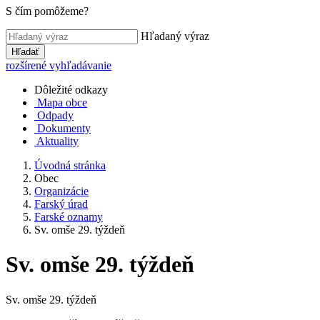
S čím pomôžeme?
Hľadaný výraz
Hľadať
rozšírené vyhľadávanie
Dôležité odkazy
Mapa obce
Odpady
Dokumenty
Aktuality
Úvodná stránka
Obec
Organizácie
Farský úrad
Farské oznamy
Sv. omše 29. týždeň
Sv. omše 29. týždeň
Sv. omše 29. týždeň