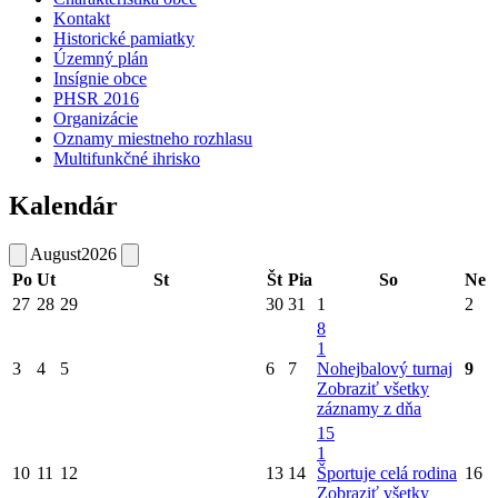
Kontakt
Historické pamiatky
Územný plán
Insígnie obce
PHSR 2016
Organizácie
Oznamy miestneho rozhlasu
Multifunkčné ihrisko
Kalendár
August
2026
Po
Ut
St
Št
Pia
So
Ne
27
28
29
30
31
1
2
8
1
3
4
5
6
7
Nohejbalový turnaj
9
Zobraziť všetky
záznamy z dňa
15
1
10
11
12
13
14
Športuje celá rodina
16
Zobraziť všetky