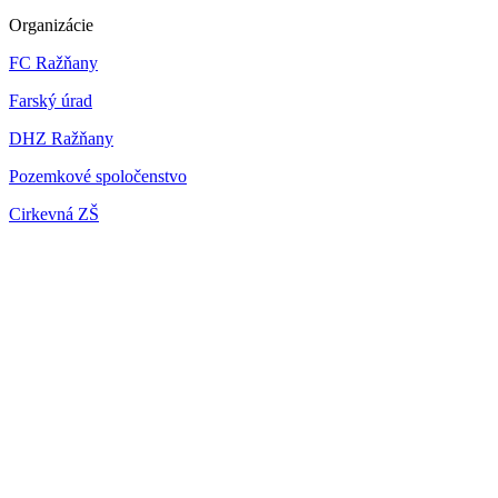
Organizácie
FC Ražňany
Farský úrad
DHZ Ražňany
Pozemkové spoločenstvo
Cirkevná ZŠ