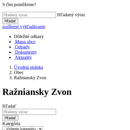
S čím pomôžeme?
Hľadaný výraz
Hľadať
rozšírené vyhľadávanie
Dôležité odkazy
Mapa obce
Odpady
Dokumenty
Aktuality
Úvodná stránka
Obec
Ražniansky Zvon
Ražniansky Zvon
Hľadať
Hľadať
Kategória