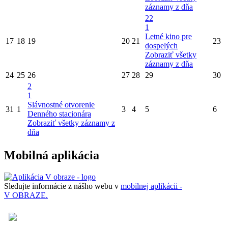
záznamy z dňa
22
1
Letné kino pre
17
18
19
20
21
23
dospelých
Zobraziť všetky
záznamy z dňa
24
25
26
27
28
29
30
2
1
Slávnostné otvorenie
31
1
3
4
5
6
Denného stacionára
Zobraziť všetky záznamy z
dňa
Mobilná aplikácia
Sledujte informácie z nášho webu v
mobilnej aplikácii -
V OBRAZE.