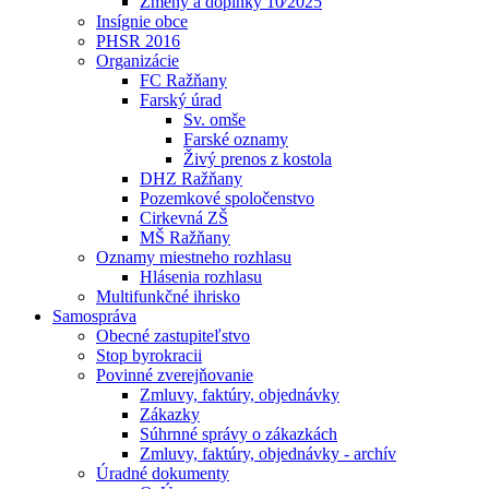
Zmeny a doplnky 10⁄2025
Insígnie obce
PHSR 2016
Organizácie
FC Ražňany
Farský úrad
Sv. omše
Farské oznamy
Živý prenos z kostola
DHZ Ražňany
Pozemkové spoločenstvo
Cirkevná ZŠ
MŠ Ražňany
Oznamy miestneho rozhlasu
Hlásenia rozhlasu
Multifunkčné ihrisko
Samospráva
Obecné zastupiteľstvo
Stop byrokracii
Povinné zverejňovanie
Zmluvy, faktúry, objednávky
Zákazky
Súhrnné správy o zákazkách
Zmluvy, faktúry, objednávky - archív
Úradné dokumenty