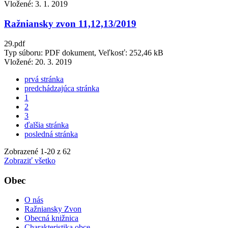
Vložené:
3. 1. 2019
Ražniansky zvon 11,12,13/2019
29.pdf
Typ súboru: PDF dokument, Veľkosť: 252,46 kB
Vložené:
20. 3. 2019
prvá stránka
predchádzajúca stránka
1
2
3
ďalšia stránka
posledná stránka
Zobrazené
1
-
20
z 62
Zobraziť všetko
Obec
O nás
Ražniansky Zvon
Obecná knižnica
Charakteristika obce