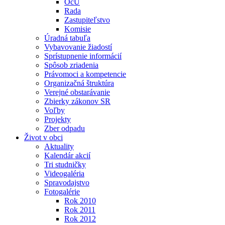
OcÚ
Rada
Zastupiteľstvo
Komisie
Úradná tabuľa
Vybavovanie žiadostí
Sprístupnenie informácií
Spôsob zriadenia
Právomoci a kompetencie
Organizačná štruktúra
Verejné obstarávanie
Zbierky zákonov SR
Voľby
Projekty
Zber odpadu
Život v obci
Aktuality
Kalendár akcií
Tri studničky
Videogaléria
Spravodajstvo
Fotogalérie
Rok 2010
Rok 2011
Rok 2012