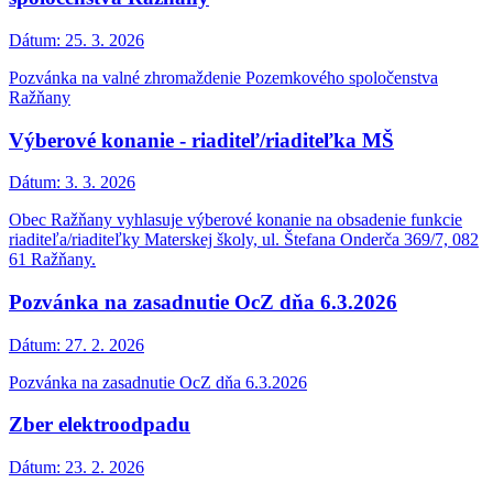
Dátum:
25. 3. 2026
Pozvánka na valné zhromaždenie Pozemkového spoločenstva
Ražňany
Výberové konanie - riaditeľ/riaditeľka MŠ
Dátum:
3. 3. 2026
Obec Ražňany vyhlasuje výberové konanie na obsadenie funkcie
riaditeľa/riaditeľky Materskej školy, ul. Štefana Onderča 369/7, 082
61 Ražňany.
Pozvánka na zasadnutie OcZ dňa 6.3.2026
Dátum:
27. 2. 2026
Pozvánka na zasadnutie OcZ dňa 6.3.2026
Zber elektroodpadu
Dátum:
23. 2. 2026