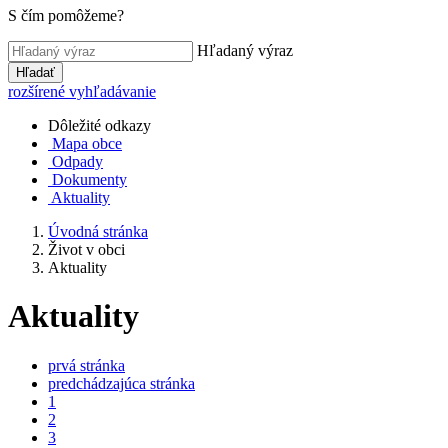
S čím pomôžeme?
Hľadaný výraz
Hľadať
rozšírené vyhľadávanie
Dôležité odkazy
Mapa obce
Odpady
Dokumenty
Aktuality
Úvodná stránka
Život v obci
Aktuality
Aktuality
prvá stránka
predchádzajúca stránka
1
2
3