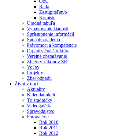
OcÚ
Rada
Zastupiteľstvo
Komisie
Úradná tabuľa
Vybavovanie žiadostí
Sprístupnenie informácií
Spôsob zriadenia
Právomoci a kompetencie
Organizačná štruktúra
Verejné obstarávanie
Zbierky zákonov SR
Voľby
Projekty
Zber odpadu
Život v obci
Aktuality
Kalendár akcií
Tri studničky
Videogaléria
Spravodajstvo
Fotogalérie
Rok 2010
Rok 2011
Rok 2012