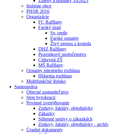
Zmeny a doplnky 10⁄2025
Insígnie obce
PHSR 2016
Organizácie
FC Ražňany
Farský úrad
Sv. omše
Farské oznamy
Živý prenos z kostola
DHZ Ražňany
Pozemkové spoločenstvo
Cirkevná ZŠ
MŠ Ražňany
Oznamy miestneho rozhlasu
Hlásenia rozhlasu
Multifunkčné ihrisko
Samospráva
Obecné zastupiteľstvo
Stop byrokracii
Povinné zverejňovanie
Zmluvy, faktúry, objednávky
Zákazky
Súhrnné správy o zákazkách
Zmluvy, faktúry, objednávky - archív
Úradné dokumenty