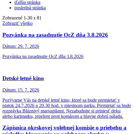
ďalšia stránka
posledná stránka
Zobrazené
1
-
30
z 81
Zobraziť všetko
Pozvánka na zasadnutie OcZ dňa 3.8.2026
Dátum:
29. 7. 2026
Pozvánka na zasadnutie OcZ dňa 3.8.2026
Detské letné kino
Dátum:
15. 7. 2026
Pozývame Vás na detské letné kino, ktoré sa bude premietať v
piatok 24.7.2026 o 20.30 hod. v miestnom parku. Premietať sa bude
rozprávka Bláznivý marsupilami. Nezabudnite si priniesť deku
alebo karimatku, repelent proti komárom a hlavne dobrú náladu.
Zápisnica okrskovej volebnej komisie o priebehu a