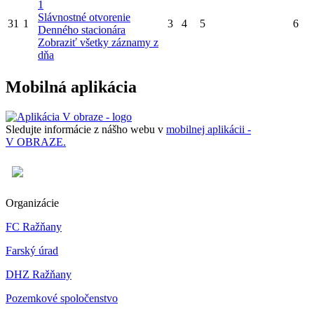
1
Slávnostné otvorenie
31
1
3
4
5
6
Denného stacionára
Zobraziť všetky záznamy z
dňa
Mobilná aplikácia
Sledujte informácie z nášho webu v
mobilnej aplikácii -
V OBRAZE.
Organizácie
FC Ražňany
Farský úrad
DHZ Ražňany
Pozemkové spoločenstvo