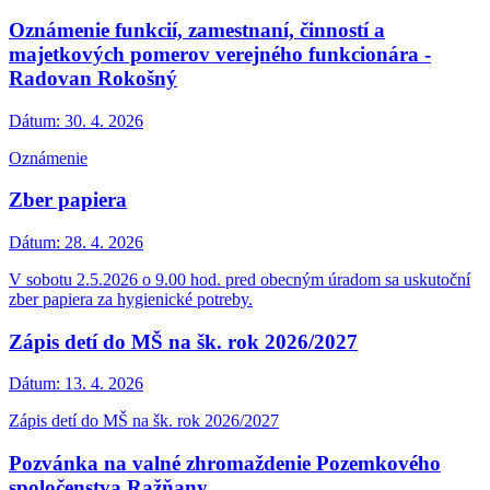
Oznámenie funkcií, zamestnaní, činností a
majetkových pomerov verejného funkcionára -
Radovan Rokošný
Dátum:
30. 4. 2026
Oznámenie
Zber papiera
Dátum:
28. 4. 2026
V sobotu 2.5.2026 o 9.00 hod. pred obecným úradom sa uskutoční
zber papiera za hygienické potreby.
Zápis detí do MŠ na šk. rok 2026/2027
Dátum:
13. 4. 2026
Zápis detí do MŠ na šk. rok 2026/2027
Pozvánka na valné zhromaždenie Pozemkového
spoločenstva Ražňany