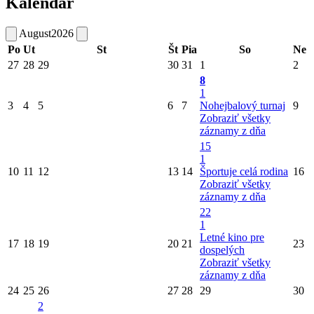
Kalendár
August
2026
Po
Ut
St
Št
Pia
So
Ne
27
28
29
30
31
1
2
8
1
3
4
5
6
7
Nohejbalový turnaj
9
Zobraziť všetky
záznamy z dňa
15
1
10
11
12
13
14
Športuje celá rodina
16
Zobraziť všetky
záznamy z dňa
22
1
Letné kino pre
17
18
19
20
21
23
dospelých
Zobraziť všetky
záznamy z dňa
24
25
26
27
28
29
30
2