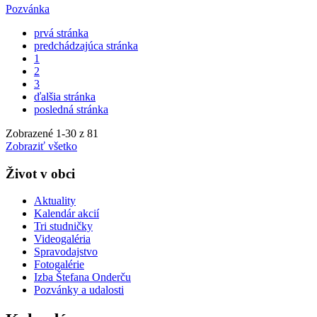
Pozvánka
prvá stránka
predchádzajúca stránka
1
2
3
ďalšia stránka
posledná stránka
Zobrazené
1
-
30
z 81
Zobraziť všetko
Život v obci
Aktuality
Kalendár akcií
Tri studničky
Videogaléria
Spravodajstvo
Fotogalérie
Izba Štefana Onderču
Pozvánky a udalosti