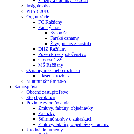
Zmeny a doplnky 10⁄2025
Insígnie obce
PHSR 2016
Organizácie
FC Ražňany
Farský úrad
Sv. omše
Farské oznamy
Živý prenos z kostola
DHZ Ražňany
Pozemkové spoločenstvo
Cirkevná ZŠ
MŠ Ražňany
Oznamy miestneho rozhlasu
Hlásenia rozhlasu
Multifunkčné ihrisko
Samospráva
Obecné zastupiteľstvo
Stop byrokracii
Povinné zverejňovanie
Zmluvy, faktúry, objednávky
Zákazky
Súhrnné správy o zákazkách
Zmluvy, faktúry, objednávky - archív
Úradné dokumenty