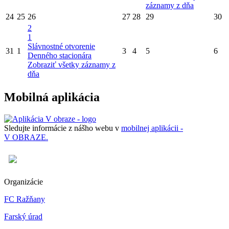
záznamy z dňa
24
25
26
27
28
29
30
2
1
Slávnostné otvorenie
31
1
3
4
5
6
Denného stacionára
Zobraziť všetky záznamy z
dňa
Mobilná aplikácia
Sledujte informácie z nášho webu v
mobilnej aplikácii -
V OBRAZE.
Organizácie
FC Ražňany
Farský úrad