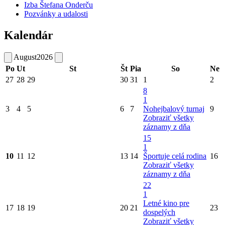
Izba Štefana Onderču
Pozvánky a udalosti
Kalendár
August
2026
Po
Ut
St
Št
Pia
So
Ne
27
28
29
30
31
1
2
8
1
3
4
5
6
7
Nohejbalový turnaj
9
Zobraziť všetky
záznamy z dňa
15
1
10
11
12
13
14
Športuje celá rodina
16
Zobraziť všetky
záznamy z dňa
22
1
Letné kino pre
17
18
19
20
21
23
dospelých
Zobraziť všetky