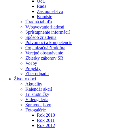
OcÚ
Rada
Zastupiteľstvo
Komisie
Úradná tabuľa
Vybavovanie žiadostí
Sprístupnenie informácií
Spôsob zriadenia
Právomoci a kompetencie
Organizačná štruktúra
Verejné obstarávanie
Zbierky zákonov SR
Voľby
Projekty
Zber odpadu
Život v obci
Aktuality
Kalendár akcií
Tri studničky
Videogaléria
Spravodajstvo
Fotogalérie
Rok 2010
Rok 2011
Rok 2012