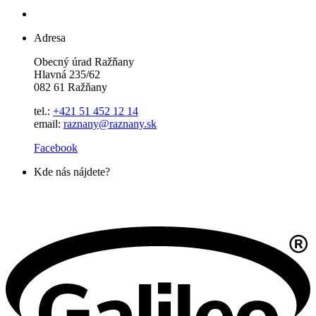
Adresa
Obecný úrad Ražňany
Hlavná 235/62
082 61 Ražňany
tel.:
+421 51 452 12 14
email:
raznany@raznany.sk
Facebook
Kde nás nájdete?