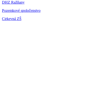
DHZ Ražňany
Pozemkové spoločenstvo
Cirkevná ZŠ