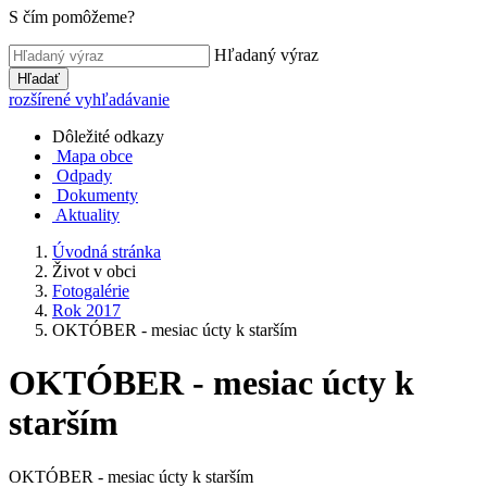
S čím pomôžeme?
Hľadaný výraz
Hľadať
rozšírené vyhľadávanie
Dôležité odkazy
Mapa obce
Odpady
Dokumenty
Aktuality
Úvodná stránka
Život v obci
Fotogalérie
Rok 2017
OKTÓBER - mesiac úcty k starším
OKTÓBER - mesiac úcty k
starším
OKTÓBER - mesiac úcty k starším