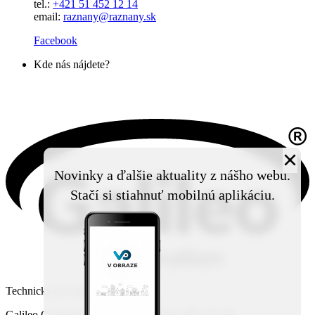
tel.:
+421 51 452 12 14
email:
raznany@raznany.sk
Facebook
Kde nás nájdete?
×
Novinky a ďalšie aktuality z nášho webu.
Stačí si stiahnuť mobilnú aplikáciu.
Technický prevádzkovateľ:
Galileo Corporation s.r.o., Čierna Voda 468, 925 06