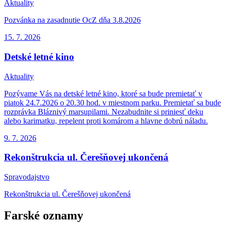
Aktuality
Pozvánka na zasadnutie OcZ dňa 3.8.2026
15. 7.
2026
Detské letné kino
Aktuality
Pozývame Vás na detské letné kino, ktoré sa bude premietať v
piatok 24.7.2026 o 20.30 hod. v miestnom parku. Premietať sa bude
rozprávka Bláznivý marsupilami. Nezabudnite si priniesť deku
alebo karimatku, repelent proti komárom a hlavne dobrú náladu.
9. 7.
2026
Rekonštrukcia ul. Čerešňovej ukončená
Spravodajstvo
Rekonštrukcia ul. Čerešňovej ukončená
Farské oznamy