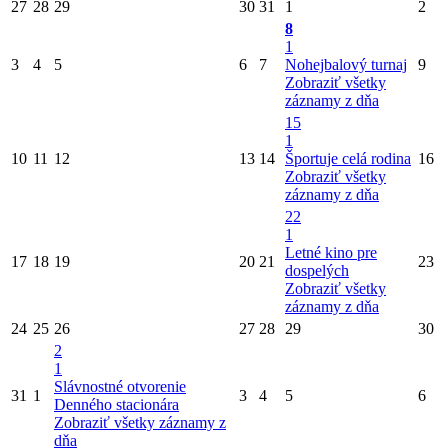
27
28
29
30
31
1
2
8
1
3
4
5
6
7
Nohejbalový turnaj
9
Zobraziť všetky
záznamy z dňa
15
1
10
11
12
13
14
Športuje celá rodina
16
Zobraziť všetky
záznamy z dňa
22
1
Letné kino pre
17
18
19
20
21
23
dospelých
Zobraziť všetky
záznamy z dňa
24
25
26
27
28
29
30
2
1
Slávnostné otvorenie
31
1
3
4
5
6
Denného stacionára
Zobraziť všetky záznamy z
dňa