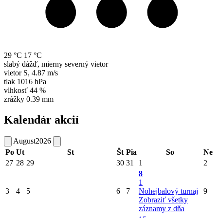
29 °C
17 °C
slabý dážď, mierny severný vietor
vietor
S
,
4.87 m/s
tlak
1016 hPa
vlhkosť
44 %
zrážky
0.39 mm
Kalendár akcií
August
2026
Po
Ut
St
Št
Pia
So
Ne
27
28
29
30
31
1
2
8
1
3
4
5
6
7
Nohejbalový turnaj
9
Zobraziť všetky
záznamy z dňa