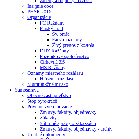
Zmeny a doplnky 10⁄2025
Insígnie obce
PHSR 2016
Organizácie
FC Ražňany
Farský úrad
Sv. omše
Farské oznamy
Živý prenos z kostola
DHZ Ražňany
Pozemkové spoločenstvo
Cirkevná ZŠ
MŠ Ražňany
Oznamy miestneho rozhlasu
Hlásenia rozhlasu
Multifunkčné ihrisko
Samospráva
Obecné zastupiteľstvo
Stop byrokracii
Povinné zverejňovanie
Zmluvy, faktúry, objednávky
Zákazky
Súhrnné správy o zákazkách
Zmluvy, faktúry, objednávky - archív
Úradné dokumenty