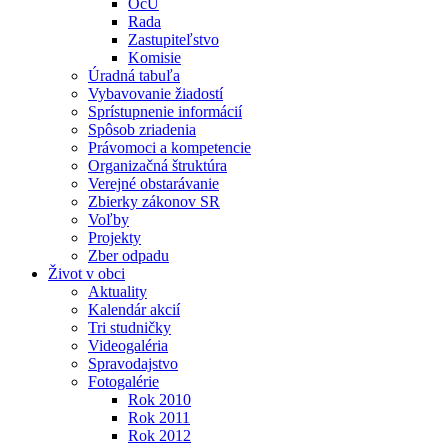
OcÚ
Rada
Zastupiteľstvo
Komisie
Úradná tabuľa
Vybavovanie žiadostí
Sprístupnenie informácií
Spôsob zriadenia
Právomoci a kompetencie
Organizačná štruktúra
Verejné obstarávanie
Zbierky zákonov SR
Voľby
Projekty
Zber odpadu
Život v obci
Aktuality
Kalendár akcií
Tri studničky
Videogaléria
Spravodajstvo
Fotogalérie
Rok 2010
Rok 2011
Rok 2012