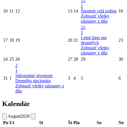
15
1
10
11
12
13
14
Športuje celá rodina
16
Zobraziť všetky
záznamy z dňa
22
1
Letné kino pre
17
18
19
20
21
23
dospelých
Zobraziť všetky
záznamy z dňa
24
25
26
27
28
29
30
2
1
Slávnostné otvorenie
31
1
3
4
5
6
Denného stacionára
Zobraziť všetky záznamy z
dňa
Kalendár
August
2026
Po
Ut
St
Št
Pia
So
Ne