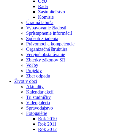
OcÚ
Rada
Zastupiteľstvo
Komisie
Úradná tabuľa
Vybavovanie žiadostí
Sprístupnenie informácií
Spôsob zriadenia
Právomoci a kompetencie
Organizačná štruktúra
Verejné obstarávanie
Zbierky zákonov SR
Voľby
Projekty
Zber odpadu
Život v obci
Aktuality
Kalendár akcií
Tri studničky
Videogaléria
Spravodajstvo
Fotogalérie
Rok 2010
Rok 2011
Rok 2012