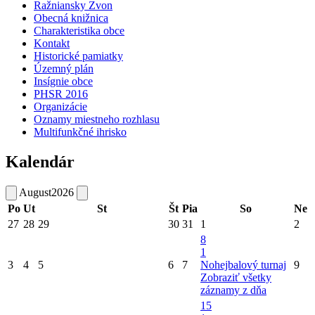
Ražniansky Zvon
Obecná knižnica
Charakteristika obce
Kontakt
Historické pamiatky
Územný plán
Insígnie obce
PHSR 2016
Organizácie
Oznamy miestneho rozhlasu
Multifunkčné ihrisko
Kalendár
August
2026
Po
Ut
St
Št
Pia
So
Ne
27
28
29
30
31
1
2
8
1
3
4
5
6
7
Nohejbalový turnaj
9
Zobraziť všetky
záznamy z dňa
15