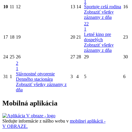
1
10
11
12
13
14
Športuje celá rodina
16
Zobraziť všetky
záznamy z dňa
22
1
Letné kino pre
17
18
19
20
21
23
dospelých
Zobraziť všetky
záznamy z dňa
24
25
26
27
28
29
30
2
1
Slávnostné otvorenie
31
1
3
4
5
6
Denného stacionára
Zobraziť všetky záznamy z
dňa
Mobilná aplikácia
Sledujte informácie z nášho webu v
mobilnej aplikácii -
V OBRAZE.