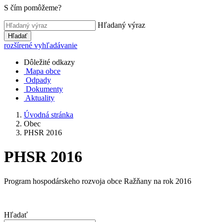
S čím pomôžeme?
Hľadaný výraz
Hľadať
rozšírené vyhľadávanie
Dôležité odkazy
Mapa obce
Odpady
Dokumenty
Aktuality
Úvodná stránka
Obec
PHSR 2016
PHSR 2016
Program hospodárskeho rozvoja obce Ražňany na rok 2016
Hľadať