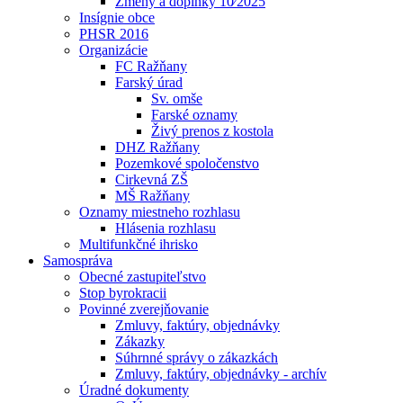
Zmeny a doplnky 10⁄2025
Insígnie obce
PHSR 2016
Organizácie
FC Ražňany
Farský úrad
Sv. omše
Farské oznamy
Živý prenos z kostola
DHZ Ražňany
Pozemkové spoločenstvo
Cirkevná ZŠ
MŠ Ražňany
Oznamy miestneho rozhlasu
Hlásenia rozhlasu
Multifunkčné ihrisko
Samospráva
Obecné zastupiteľstvo
Stop byrokracii
Povinné zverejňovanie
Zmluvy, faktúry, objednávky
Zákazky
Súhrnné správy o zákazkách
Zmluvy, faktúry, objednávky - archív
Úradné dokumenty