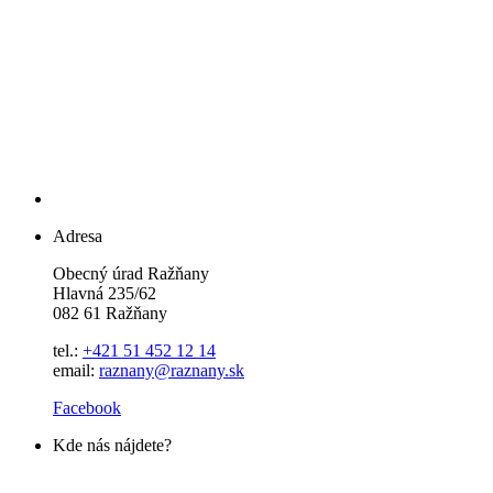
Adresa
Obecný úrad Ražňany
Hlavná 235/62
082 61 Ražňany
tel.:
+421 51 452 12 14
email:
raznany@raznany.sk
Facebook
Kde nás nájdete?