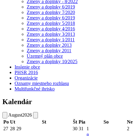
Zmeny a doplnky - 8⁄2022
Zmeny a doplnky 6⁄2019
Zmeny a doplnky 7⁄2020
Zmeny a doplnky 6⁄2019
Zmeny a doplnky 5⁄2018
Zmeny a doplnky 4⁄2016
Zmeny a doplnky 3⁄2013
Zmeny a doplnky 1⁄2011
Zmeny a doplnky 2013
Zmeny a doplnky 2011
Územný plán obce
Zmeny a doplnky 10⁄2025
Insígnie obce
PHSR 2016
Organizácie
Oznamy miestneho rozhlasu
Multifunkčné ihrisko
Kalendár
August
2026
Po
Ut
St
Št
Pia
So
Ne
27
28
29
30
31
1
2
8