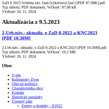
ZaD 9 2023 Schéma záv. časti (výkresová časť) [PDF 87.08K].pdf
Typ súboru: PDF dokument, Veľkosť: 87,08 kB
Vložené:
26. 11. 2024
Aktualizácia z 9.5.2023
2-Urb.náv.- aktualiz. o ZaD 8-2022 a KNC2023
[PDF 10.30M]
2-Urb.náv.- aktualiz. o ZaD 8-2022 a KNC2023 [PDF 10.30M].pdf
Typ súboru: PDF dokument, Veľkosť: 10,3 MB
Vložené:
26. 11. 2024
Obec
O nás
Ražniansky Zvon
Obecná knižnica
Charakteristika obce
Kontakt
Historické pamiatky
Územný plán
Zmeny a doplnky - 9⁄2022