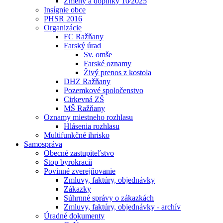
Zmeny a doplnky 10⁄2025
Insígnie obce
PHSR 2016
Organizácie
FC Ražňany
Farský úrad
Sv. omše
Farské oznamy
Živý prenos z kostola
DHZ Ražňany
Pozemkové spoločenstvo
Cirkevná ZŠ
MŠ Ražňany
Oznamy miestneho rozhlasu
Hlásenia rozhlasu
Multifunkčné ihrisko
Samospráva
Obecné zastupiteľstvo
Stop byrokracii
Povinné zverejňovanie
Zmluvy, faktúry, objednávky
Zákazky
Súhrnné správy o zákazkách
Zmluvy, faktúry, objednávky - archív
Úradné dokumenty