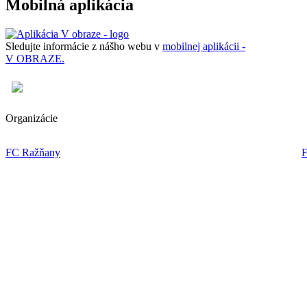
Mobilná aplikácia
Sledujte informácie z nášho webu v
mobilnej aplikácii -
V OBRAZE.
Organizácie
FC Ražňany
F