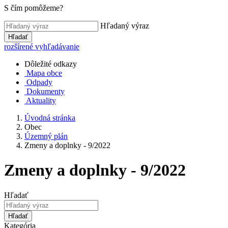
S čím pomôžeme?
Hľadaný výraz
Hľadať
rozšírené vyhľadávanie
Dôležité odkazy
Mapa obce
Odpady
Dokumenty
Aktuality
Úvodná stránka
Obec
Územný plán
Zmeny a doplnky - 9/2022
Zmeny a doplnky - 9/2022
Hľadať
Hľadať
Kategória