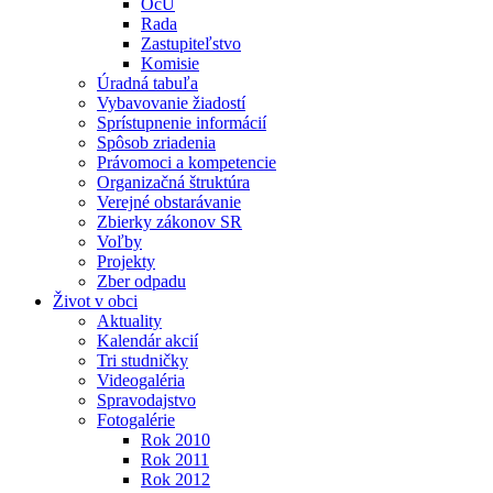
OcÚ
Rada
Zastupiteľstvo
Komisie
Úradná tabuľa
Vybavovanie žiadostí
Sprístupnenie informácií
Spôsob zriadenia
Právomoci a kompetencie
Organizačná štruktúra
Verejné obstarávanie
Zbierky zákonov SR
Voľby
Projekty
Zber odpadu
Život v obci
Aktuality
Kalendár akcií
Tri studničky
Videogaléria
Spravodajstvo
Fotogalérie
Rok 2010
Rok 2011
Rok 2012