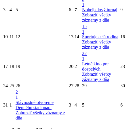
1
3
4
5
6
7
Nohejbalový turnaj
9
Zobraziť všetky
záznamy z dňa
15
1
10
11
12
13
14
Športuje celá rodina
16
Zobraziť všetky
záznamy z dňa
22
1
Letné kino pre
17
18
19
20
21
23
dospelých
Zobraziť všetky
záznamy z dňa
24
25
26
27
28
29
30
2
1
Slávnostné otvorenie
31
1
3
4
5
6
Denného stacionára
Zobraziť všetky záznamy z
dňa