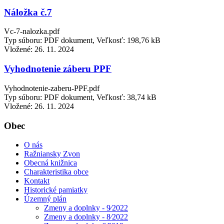
Náložka č.7
Vc-7-nalozka.pdf
Typ súboru: PDF dokument, Veľkosť: 198,76 kB
Vložené:
26. 11. 2024
Vyhodnotenie záberu PPF
Vyhodnotenie-zaberu-PPF.pdf
Typ súboru: PDF dokument, Veľkosť: 38,74 kB
Vložené:
26. 11. 2024
Obec
O nás
Ražniansky Zvon
Obecná knižnica
Charakteristika obce
Kontakt
Historické pamiatky
Územný plán
Zmeny a doplnky - 9⁄2022
Zmeny a doplnky - 8⁄2022