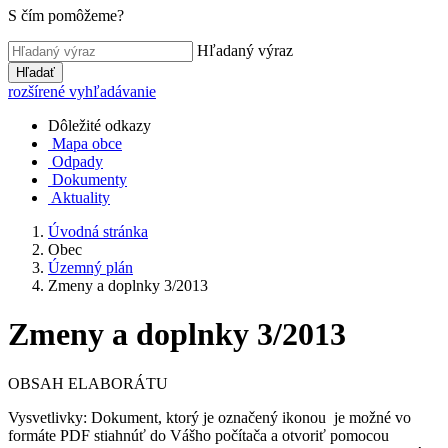
S čím pomôžeme?
Hľadaný výraz
Hľadať
rozšírené vyhľadávanie
Dôležité odkazy
Mapa obce
Odpady
Dokumenty
Aktuality
Úvodná stránka
Obec
Územný plán
Zmeny a doplnky 3/2013
Zmeny a doplnky 3/2013
OBSAH ELABORÁTU
Vysvetlivky: Dokument, ktorý je označený ikonou je možné vo
formáte PDF stiahnúť do Vášho počítača a otvoriť pomocou