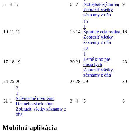
3
4
5
6
7
Nohejbalový turnaj
9
Zobraziť všetky
záznamy z dňa
15
1
10
11
12
13
14
Športuje celá rodina
16
Zobraziť všetky
záznamy z dňa
22
1
Letné kino pre
17
18
19
20
21
23
dospelých
Zobraziť všetky
záznamy z dňa
24
25
26
27
28
29
30
2
1
Slávnostné otvorenie
31
1
3
4
5
6
Denného stacionára
Zobraziť všetky záznamy z
dňa
Mobilná aplikácia