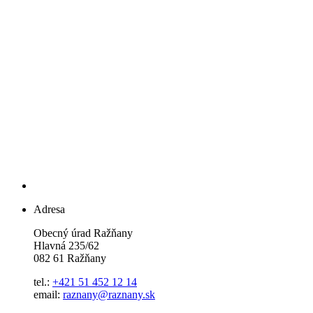
Adresa
Obecný úrad Ražňany
Hlavná 235/62
082 61 Ražňany
tel.:
+421 51 452 12 14
email:
raznany@raznany.sk