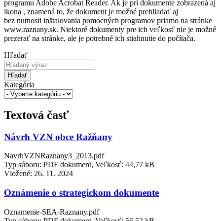
programu Adobe Acrobat Reader. Ak je pri dokumente zobrazená aj
ikona , znamená to, že dokument je možné prehliadať aj
bez nutnosti inštalovania pomocných programov priamo na stránke
www.raznany.sk. Niektoré dokumenty pre ich veľkosť nie je možné
prezerať na stránke, ale je potrebné ich stiahnutie do počítača.
Hľadať
Hľadať
Kategória
Textová časť
Návrh VZN obce Ražňany
NavrhVZNRaznany3_2013.pdf
Typ súboru: PDF dokument, Veľkosť: 44,77 kB
Vložené:
26. 11. 2024
Oznámenie o strategickom dokumente
Oznamenie-SEA-Raznany.pdf
Typ súboru: PDF dokument, Veľkosť: 56,52 kB