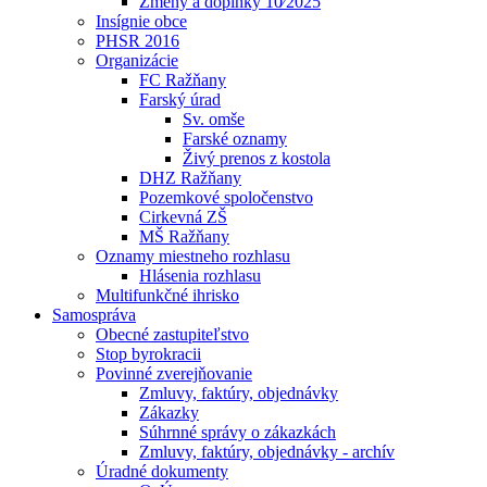
Zmeny a doplnky 10⁄2025
Insígnie obce
PHSR 2016
Organizácie
FC Ražňany
Farský úrad
Sv. omše
Farské oznamy
Živý prenos z kostola
DHZ Ražňany
Pozemkové spoločenstvo
Cirkevná ZŠ
MŠ Ražňany
Oznamy miestneho rozhlasu
Hlásenia rozhlasu
Multifunkčné ihrisko
Samospráva
Obecné zastupiteľstvo
Stop byrokracii
Povinné zverejňovanie
Zmluvy, faktúry, objednávky
Zákazky
Súhrnné správy o zákazkách
Zmluvy, faktúry, objednávky - archív
Úradné dokumenty