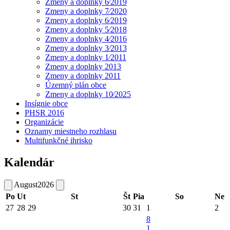
Zmeny a doplnky 6⁄2019
Zmeny a doplnky 7⁄2020
Zmeny a doplnky 6⁄2019
Zmeny a doplnky 5⁄2018
Zmeny a doplnky 4⁄2016
Zmeny a doplnky 3⁄2013
Zmeny a doplnky 1⁄2011
Zmeny a doplnky 2013
Zmeny a doplnky 2011
Územný plán obce
Zmeny a doplnky 10⁄2025
Insígnie obce
PHSR 2016
Organizácie
Oznamy miestneho rozhlasu
Multifunkčné ihrisko
Kalendár
August
2026
Po
Ut
St
Št
Pia
So
Ne
27
28
29
30
31
1
2
8
1