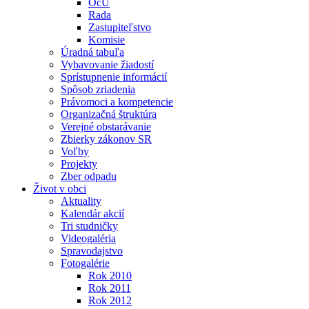
OcÚ
Rada
Zastupiteľstvo
Komisie
Úradná tabuľa
Vybavovanie žiadostí
Sprístupnenie informácií
Spôsob zriadenia
Právomoci a kompetencie
Organizačná štruktúra
Verejné obstarávanie
Zbierky zákonov SR
Voľby
Projekty
Zber odpadu
Život v obci
Aktuality
Kalendár akcií
Tri studničky
Videogaléria
Spravodajstvo
Fotogalérie
Rok 2010
Rok 2011
Rok 2012