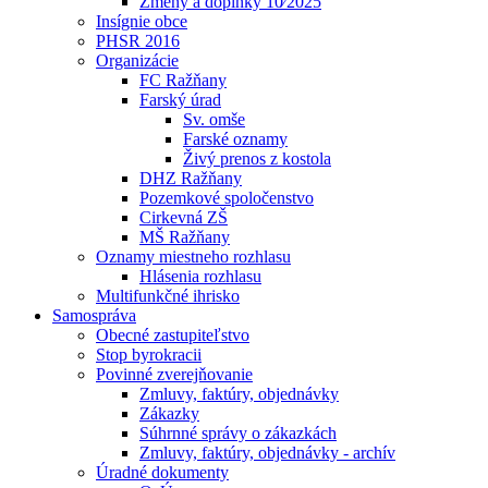
Zmeny a doplnky 10⁄2025
Insígnie obce
PHSR 2016
Organizácie
FC Ražňany
Farský úrad
Sv. omše
Farské oznamy
Živý prenos z kostola
DHZ Ražňany
Pozemkové spoločenstvo
Cirkevná ZŠ
MŠ Ražňany
Oznamy miestneho rozhlasu
Hlásenia rozhlasu
Multifunkčné ihrisko
Samospráva
Obecné zastupiteľstvo
Stop byrokracii
Povinné zverejňovanie
Zmluvy, faktúry, objednávky
Zákazky
Súhrnné správy o zákazkách
Zmluvy, faktúry, objednávky - archív
Úradné dokumenty