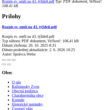
Rozpis sv. omší na 43. týždeň.pdf
Typ: PDF dokument, Veľkosť:
108.41 kB
Prílohy
Rozpis sv. omší na 43. týždeň.pdf
Rozpis sv. omší na 43. týždeň.pdf
Typ súboru: PDF dokument, Veľkosť: 108,41 kB
Dátum vloženia:
20. 10. 2025 8:33
Dátum poslednej aktualizácie:
2. 6. 2026 10:25
Autor:
Správca Webu
Obec
O nás
Ražniansky Zvon
Obecná knižnica
Charakteristika obce
Kontakt
Historické pamiatky
Územný plán