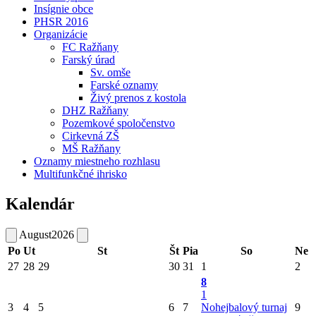
Insígnie obce
PHSR 2016
Organizácie
FC Ražňany
Farský úrad
Sv. omše
Farské oznamy
Živý prenos z kostola
DHZ Ražňany
Pozemkové spoločenstvo
Cirkevná ZŠ
MŠ Ražňany
Oznamy miestneho rozhlasu
Multifunkčné ihrisko
Kalendár
August
2026
Po
Ut
St
Št
Pia
So
Ne
27
28
29
30
31
1
2
8
1
3
4
5
6
7
Nohejbalový turnaj
9