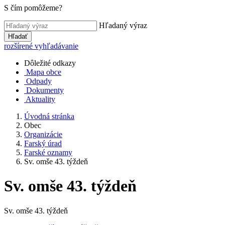
S čím pomôžeme?
Hľadaný výraz
Hľadať
rozšírené vyhľadávanie
Dôležité odkazy
Mapa obce
Odpady
Dokumenty
Aktuality
Úvodná stránka
Obec
Organizácie
Farský úrad
Farské oznamy
Sv. omše 43. týždeň
Sv. omše 43. týždeň
Sv. omše 43. týždeň