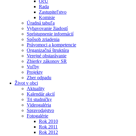
OcÚ
Rada
Zastupiteľstvo
Komisie
Úradná tabuľa
Vybavovanie žiadostí
Sprístupnenie informácií
Spôsob zriadenia
Právomoci a kompetencie
Organizačná štruktúra
Verejné obstarávanie
Zbierky zákonov SR
Voľby
Projekty
Zber odpadu
Život v obci
Aktuality
Kalendár akcií
Tri studničky
Videogaléria
Spravodajstvo
Fotogalérie
Rok 2010
Rok 2011
Rok 2012