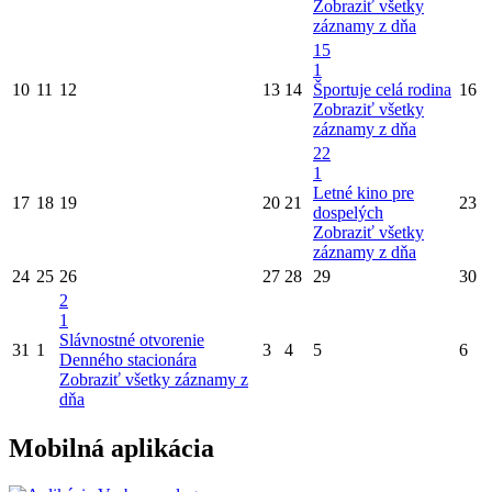
Zobraziť všetky
záznamy z dňa
15
1
10
11
12
13
14
Športuje celá rodina
16
Zobraziť všetky
záznamy z dňa
22
1
Letné kino pre
17
18
19
20
21
23
dospelých
Zobraziť všetky
záznamy z dňa
24
25
26
27
28
29
30
2
1
Slávnostné otvorenie
31
1
3
4
5
6
Denného stacionára
Zobraziť všetky záznamy z
dňa
Mobilná aplikácia