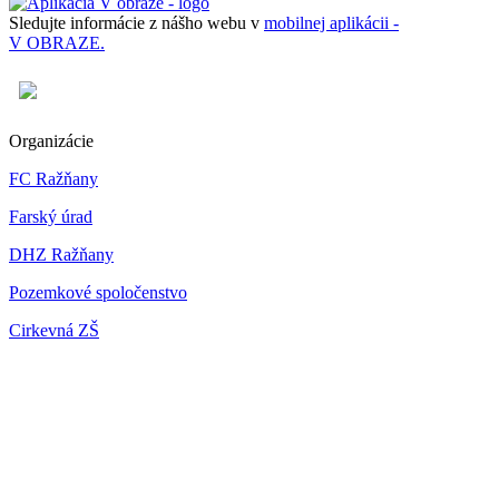
Sledujte informácie z nášho webu v
mobilnej aplikácii -
V OBRAZE.
Organizácie
FC Ražňany
Farský úrad
DHZ Ražňany
Pozemkové spoločenstvo
Cirkevná ZŠ