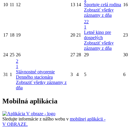
10
11
12
13
14
Športuje celá rodina
16
Zobraziť všetky
záznamy z dňa
22
1
Letné kino pre
17
18
19
20
21
23
dospelých
Zobraziť všetky
záznamy z dňa
24
25
26
27
28
29
30
2
1
Slávnostné otvorenie
31
1
3
4
5
6
Denného stacionára
Zobraziť všetky záznamy z
dňa
Mobilná aplikácia
Sledujte informácie z nášho webu v
mobilnej aplikácii -
V OBRAZE.