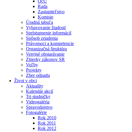
OcÚ
Rada
Zastupiteľstvo
Komisie
Úradná tabuľa
Vybavovanie žiadostí
Sprístupnenie informácií
Spôsob zriadenia
Právomoci a kompetencie
Organizačná štruktúra
Verejné obstarávanie
Zbierky zákonov SR
Voľby
Projekty
Zber odpadu
Život v obci
Aktuality
Kalendár akcií
Tri studničky
Videogaléria
Spravodajstvo
Fotogalérie
Rok 2010
Rok 2011
Rok 2012