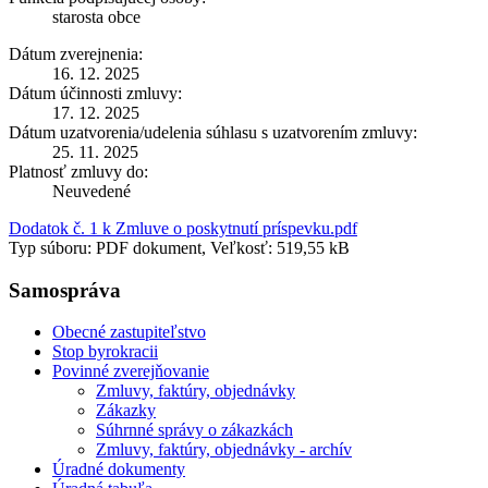
starosta obce
Dátum zverejnenia:
16. 12. 2025
Dátum účinnosti zmluvy:
17. 12. 2025
Dátum uzatvorenia/udelenia súhlasu s uzatvorením zmluvy:
25. 11. 2025
Platnosť zmluvy do:
Neuvedené
Dodatok č. 1 k Zmluve o poskytnutí príspevku.pdf
Typ súboru: PDF dokument, Veľkosť: 519,55 kB
Samospráva
Obecné zastupiteľstvo
Stop byrokracii
Povinné zverejňovanie
Zmluvy, faktúry, objednávky
Zákazky
Súhrnné správy o zákazkách
Zmluvy, faktúry, objednávky - archív
Úradné dokumenty