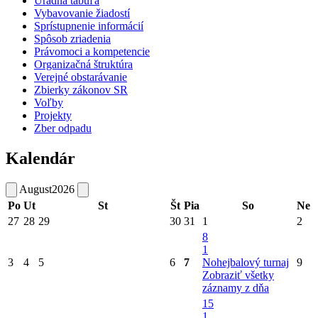
Úradná tabuľa
Vybavovanie žiadostí
Sprístupnenie informácií
Spôsob zriadenia
Právomoci a kompetencie
Organizačná štruktúra
Verejné obstarávanie
Zbierky zákonov SR
Voľby
Projekty
Zber odpadu
Kalendár
August
2026
Po
Ut
St
Št
Pia
So
Ne
27
28
29
30
31
1
2
8
1
3
4
5
6
7
Nohejbalový turnaj
9
Zobraziť všetky
záznamy z dňa
15
1