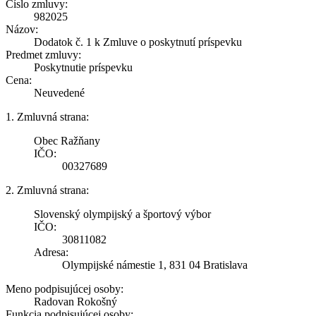
Číslo zmluvy:
982025
Názov:
Dodatok č. 1 k Zmluve o poskytnutí príspevku
Predmet zmluvy:
Poskytnutie príspevku
Cena:
Neuvedené
1. Zmluvná strana:
Obec Ražňany
IČO:
00327689
2. Zmluvná strana:
Slovenský olympijský a športový výbor
IČO:
30811082
Adresa:
Olympijské námestie 1, 831 04 Bratislava
Meno podpisujúcej osoby:
Radovan Rokošný
Funkcia podpisujúcej osoby: