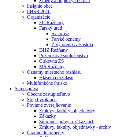
Zmeny a doplnky 10⁄2025
Insígnie obce
PHSR 2016
Organizácie
FC Ražňany
Farský úrad
Sv. omše
Farské oznamy
Živý prenos z kostola
DHZ Ražňany
Pozemkové spoločenstvo
Cirkevná ZŠ
MŠ Ražňany
Oznamy miestneho rozhlasu
Hlásenia rozhlasu
Multifunkčné ihrisko
Samospráva
Obecné zastupiteľstvo
Stop byrokracii
Povinné zverejňovanie
Zmluvy, faktúry, objednávky
Zákazky
Súhrnné správy o zákazkách
Zmluvy, faktúry, objednávky - archív
Úradné dokumenty