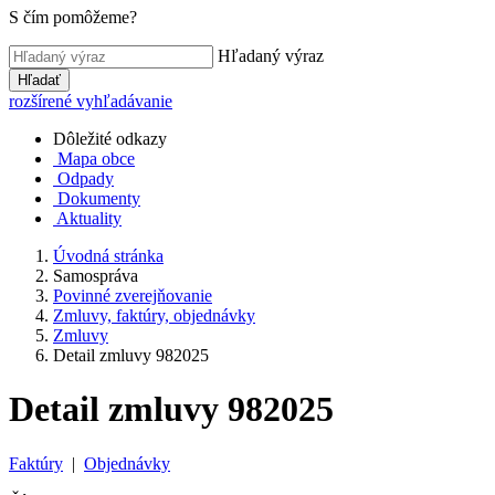
S čím pomôžeme?
Hľadaný výraz
Hľadať
rozšírené vyhľadávanie
Dôležité odkazy
Mapa obce
Odpady
Dokumenty
Aktuality
Úvodná stránka
Samospráva
Povinné zverejňovanie
Zmluvy, faktúry, objednávky
Zmluvy
Detail zmluvy 982025
Detail zmluvy 982025
Faktúry
|
Objednávky