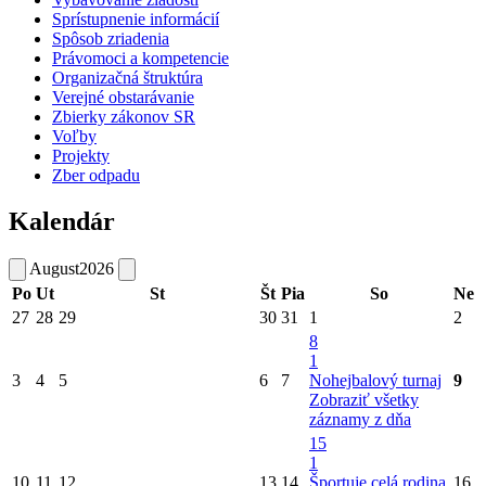
Sprístupnenie informácií
Spôsob zriadenia
Právomoci a kompetencie
Organizačná štruktúra
Verejné obstarávanie
Zbierky zákonov SR
Voľby
Projekty
Zber odpadu
Kalendár
August
2026
Po
Ut
St
Št
Pia
So
Ne
27
28
29
30
31
1
2
8
1
3
4
5
6
7
Nohejbalový turnaj
9
Zobraziť všetky
záznamy z dňa
15
1
10
11
12
13
14
Športuje celá rodina
16