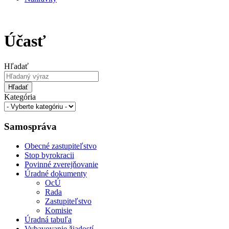
Účasť
Hľadať
Hľadať
Kategória
Samospráva
Obecné zastupiteľstvo
Stop byrokracii
Povinné zverejňovanie
Úradné dokumenty
OcÚ
Rada
Zastupiteľstvo
Komisie
Úradná tabuľa
Vybavovanie žiadostí