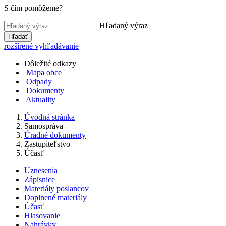
S čím pomôžeme?
Hľadaný výraz
Hľadať
rozšírené vyhľadávanie
Dôležité odkazy
Mapa obce
Odpady
Dokumenty
Aktuality
Úvodná stránka
Samospráva
Úradné dokumenty
Zastupiteľstvo
Účasť
Uznesenia
Zápisnice
Materiály poslancov
Doplnené materiály
Účasť
Hlasovanie
Nahrávky