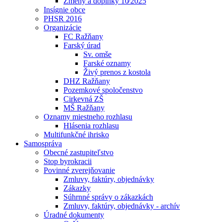
Zmeny a doplnky 10⁄2025
Insígnie obce
PHSR 2016
Organizácie
FC Ražňany
Farský úrad
Sv. omše
Farské oznamy
Živý prenos z kostola
DHZ Ražňany
Pozemkové spoločenstvo
Cirkevná ZŠ
MŠ Ražňany
Oznamy miestneho rozhlasu
Hlásenia rozhlasu
Multifunkčné ihrisko
Samospráva
Obecné zastupiteľstvo
Stop byrokracii
Povinné zverejňovanie
Zmluvy, faktúry, objednávky
Zákazky
Súhrnné správy o zákazkách
Zmluvy, faktúry, objednávky - archív
Úradné dokumenty