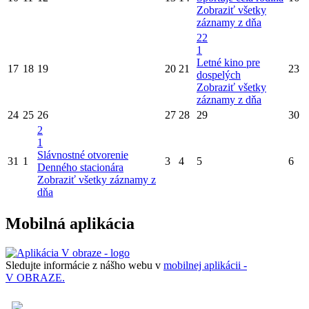
Zobraziť všetky
záznamy z dňa
22
1
Letné kino pre
17
18
19
20
21
23
dospelých
Zobraziť všetky
záznamy z dňa
24
25
26
27
28
29
30
2
1
Slávnostné otvorenie
31
1
3
4
5
6
Denného stacionára
Zobraziť všetky záznamy z
dňa
Mobilná aplikácia
Sledujte informácie z nášho webu v
mobilnej aplikácii -
V OBRAZE.