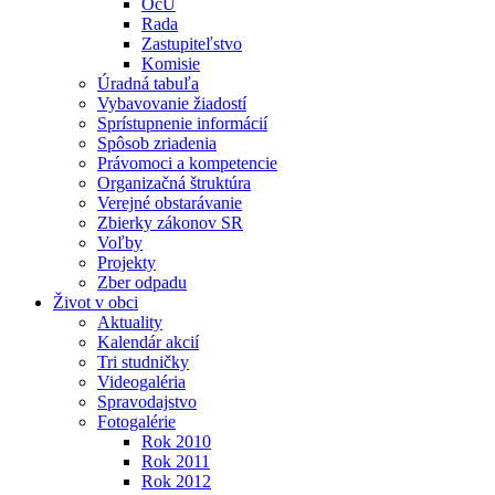
OcÚ
Rada
Zastupiteľstvo
Komisie
Úradná tabuľa
Vybavovanie žiadostí
Sprístupnenie informácií
Spôsob zriadenia
Právomoci a kompetencie
Organizačná štruktúra
Verejné obstarávanie
Zbierky zákonov SR
Voľby
Projekty
Zber odpadu
Život v obci
Aktuality
Kalendár akcií
Tri studničky
Videogaléria
Spravodajstvo
Fotogalérie
Rok 2010
Rok 2011
Rok 2012