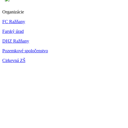
Organizácie
FC Ražňany
Farský úrad
DHZ Ražňany
Pozemkové spoločenstvo
Cirkevná ZŠ