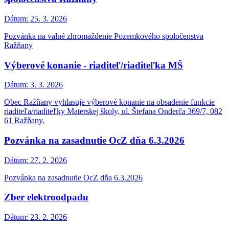
Dátum:
25. 3. 2026
Pozvánka na valné zhromaždenie Pozemkového spoločenstva
Ražňany
Výberové konanie - riaditeľ/riaditeľka MŠ
Dátum:
3. 3. 2026
Obec Ražňany vyhlasuje výberové konanie na obsadenie funkcie
riaditeľa/riaditeľky Materskej školy, ul. Štefana Onderča 369/7, 082
61 Ražňany.
Pozvánka na zasadnutie OcZ dňa 6.3.2026
Dátum:
27. 2. 2026
Pozvánka na zasadnutie OcZ dňa 6.3.2026
Zber elektroodpadu
Dátum:
23. 2. 2026