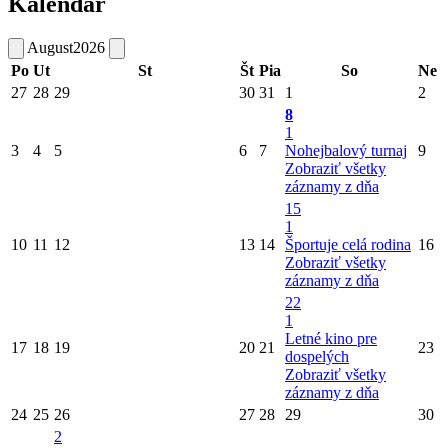
Kalendár
August
2026
Po
Ut
St
Št
Pia
So
Ne
27
28
29
30
31
1
2
8
1
3
4
5
6
7
Nohejbalový turnaj
9
Zobraziť všetky
záznamy z dňa
15
1
10
11
12
13
14
Športuje celá rodina
16
Zobraziť všetky
záznamy z dňa
22
1
Letné kino pre
17
18
19
20
21
23
dospelých
Zobraziť všetky
záznamy z dňa
24
25
26
27
28
29
30
2