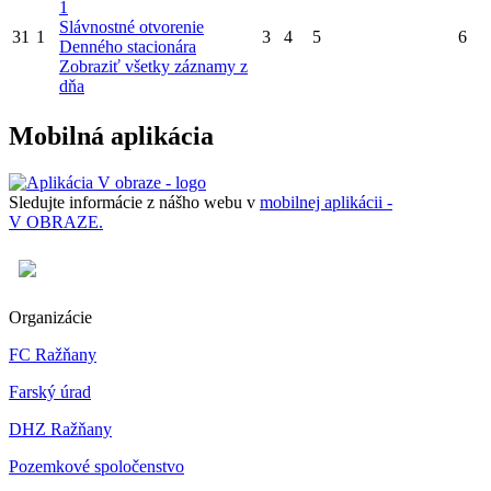
1
Slávnostné otvorenie
31
1
3
4
5
6
Denného stacionára
Zobraziť všetky záznamy z
dňa
Mobilná aplikácia
Sledujte informácie z nášho webu v
mobilnej aplikácii -
V OBRAZE.
Organizácie
FC Ražňany
Farský úrad
DHZ Ražňany
Pozemkové spoločenstvo