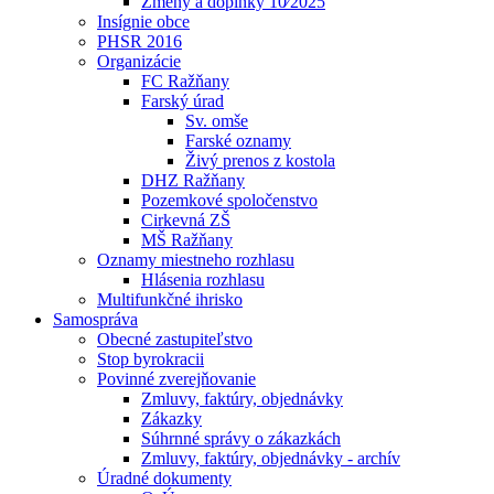
Zmeny a doplnky 10⁄2025
Insígnie obce
PHSR 2016
Organizácie
FC Ražňany
Farský úrad
Sv. omše
Farské oznamy
Živý prenos z kostola
DHZ Ražňany
Pozemkové spoločenstvo
Cirkevná ZŠ
MŠ Ražňany
Oznamy miestneho rozhlasu
Hlásenia rozhlasu
Multifunkčné ihrisko
Samospráva
Obecné zastupiteľstvo
Stop byrokracii
Povinné zverejňovanie
Zmluvy, faktúry, objednávky
Zákazky
Súhrnné správy o zákazkách
Zmluvy, faktúry, objednávky - archív
Úradné dokumenty