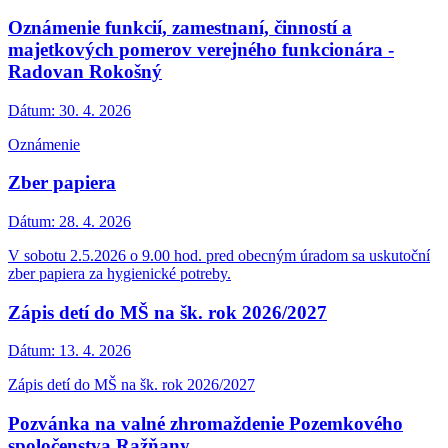
Oznámenie funkcií, zamestnaní, činností a
majetkových pomerov verejného funkcionára -
Radovan Rokošný
Dátum:
30. 4. 2026
Oznámenie
Zber papiera
Dátum:
28. 4. 2026
V sobotu 2.5.2026 o 9.00 hod. pred obecným úradom sa uskutoční
zber papiera za hygienické potreby.
Zápis detí do MŠ na šk. rok 2026/2027
Dátum:
13. 4. 2026
Zápis detí do MŠ na šk. rok 2026/2027
Pozvánka na valné zhromaždenie Pozemkového
spoločenstva Ražňany