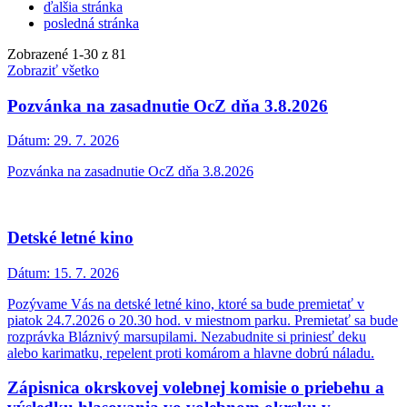
ďalšia stránka
posledná stránka
Zobrazené
1
-
30
z 81
Zobraziť všetko
Pozvánka na zasadnutie OcZ dňa 3.8.2026
Dátum:
29. 7. 2026
Pozvánka na zasadnutie OcZ dňa 3.8.2026
Detské letné kino
Dátum:
15. 7. 2026
Pozývame Vás na detské letné kino, ktoré sa bude premietať v
piatok 24.7.2026 o 20.30 hod. v miestnom parku. Premietať sa bude
rozprávka Bláznivý marsupilami. Nezabudnite si priniesť deku
alebo karimatku, repelent proti komárom a hlavne dobrú náladu.
Zápisnica okrskovej volebnej komisie o priebehu a