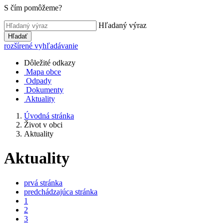
S čím pomôžeme?
Hľadaný výraz
Hľadať
rozšírené vyhľadávanie
Dôležité odkazy
Mapa obce
Odpady
Dokumenty
Aktuality
Úvodná stránka
Život v obci
Aktuality
Aktuality
prvá stránka
predchádzajúca stránka
1
2
3