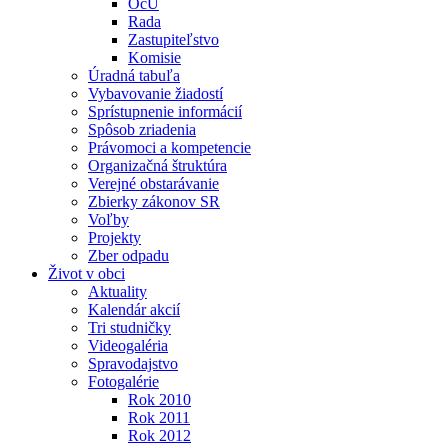
OcÚ
Rada
Zastupiteľstvo
Komisie
Úradná tabuľa
Vybavovanie žiadostí
Sprístupnenie informácií
Spôsob zriadenia
Právomoci a kompetencie
Organizačná štruktúra
Verejné obstarávanie
Zbierky zákonov SR
Voľby
Projekty
Zber odpadu
Život v obci
Aktuality
Kalendár akcií
Tri studničky
Videogaléria
Spravodajstvo
Fotogalérie
Rok 2010
Rok 2011
Rok 2012