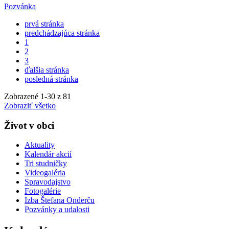
Pozvánka
prvá stránka
predchádzajúca stránka
1
2
3
ďalšia stránka
posledná stránka
Zobrazené
1
-
30
z 81
Zobraziť všetko
Život v obci
Aktuality
Kalendár akcií
Tri studničky
Videogaléria
Spravodajstvo
Fotogalérie
Izba Štefana Onderču
Pozvánky a udalosti