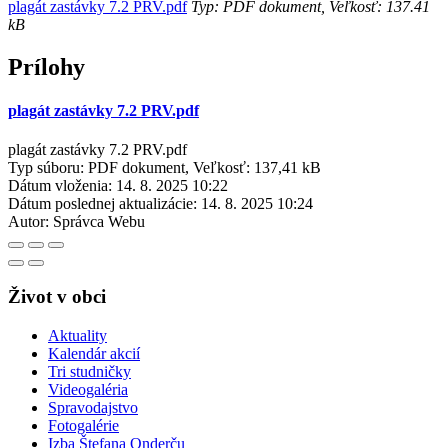
plagát zastávky 7.2 PRV.pdf
Typ: PDF dokument, Veľkosť: 137.41
kB
Prílohy
plagát zastávky 7.2 PRV.pdf
plagát zastávky 7.2 PRV.pdf
Typ súboru: PDF dokument, Veľkosť: 137,41 kB
Dátum vloženia:
14. 8. 2025 10:22
Dátum poslednej aktualizácie:
14. 8. 2025 10:24
Autor:
Správca Webu
Život v obci
Aktuality
Kalendár akcií
Tri studničky
Videogaléria
Spravodajstvo
Fotogalérie
Izba Štefana Onderču