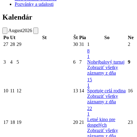
Pozvánky a udalosti
Kalendár
August
2026
Po
Ut
St
Št
Pia
So
Ne
27
28
29
30
31
1
2
8
1
3
4
5
6
7
Nohejbalový turnaj
9
Zobraziť všetky
záznamy z dňa
15
1
10
11
12
13
14
Športuje celá rodina
16
Zobraziť všetky
záznamy z dňa
22
1
Letné kino pre
17
18
19
20
21
23
dospelých
Zobraziť všetky
záznamy z dňa