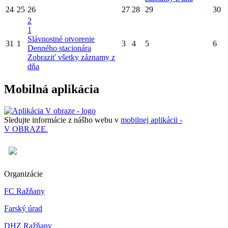
24
25
26
27
28
29
30
2
1
Slávnostné otvorenie
31
1
3
4
5
6
Denného stacionára
Zobraziť všetky záznamy z
dňa
Mobilná aplikácia
Sledujte informácie z nášho webu v
mobilnej aplikácii -
V OBRAZE.
Organizácie
FC Ražňany
Farský úrad
DHZ Ražňany