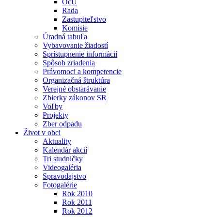
OcÚ
Rada
Zastupiteľstvo
Komisie
Úradná tabuľa
Vybavovanie žiadostí
Sprístupnenie informácií
Spôsob zriadenia
Právomoci a kompetencie
Organizačná štruktúra
Verejné obstarávanie
Zbierky zákonov SR
Voľby
Projekty
Zber odpadu
Život v obci
Aktuality
Kalendár akcií
Tri studničky
Videogaléria
Spravodajstvo
Fotogalérie
Rok 2010
Rok 2011
Rok 2012