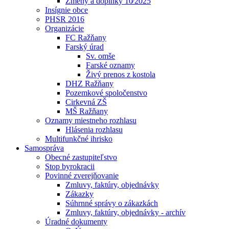
Zmeny a doplnky 10⁄2025
Insígnie obce
PHSR 2016
Organizácie
FC Ražňany
Farský úrad
Sv. omše
Farské oznamy
Živý prenos z kostola
DHZ Ražňany
Pozemkové spoločenstvo
Cirkevná ZŠ
MŠ Ražňany
Oznamy miestneho rozhlasu
Hlásenia rozhlasu
Multifunkčné ihrisko
Samospráva
Obecné zastupiteľstvo
Stop byrokracii
Povinné zverejňovanie
Zmluvy, faktúry, objednávky
Zákazky
Súhrnné správy o zákazkách
Zmluvy, faktúry, objednávky - archív
Úradné dokumenty